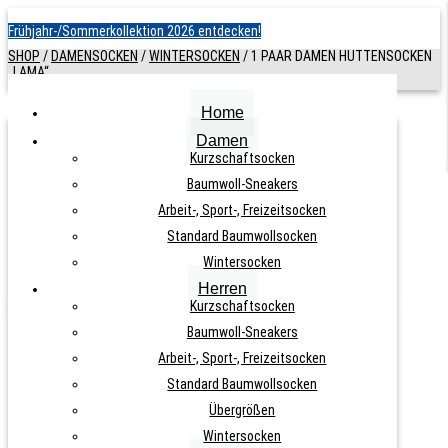
Frühjahr-/Sommerkollektion 2026 entdecken!
SHOP
/
DAMENSOCKEN
/
WINTERSOCKEN
/
1 PAAR DAMEN HÜTTENSOCKEN
„LAMA“
Home
Damen
1 PAAR DAMEN HÜTTENSOCKEN
Kurzschaftsocken
Baumwoll-Sneakers
„LAMA“
Arbeit-, Sport-, Freizeitsocken
Standard Baumwollsocken
ARTIKELNUMMER:
N. A.
KATEGORIE:
WINTERSOCKEN
Wintersocken
Herren
Kurzschaftsocken
Baumwoll-Sneakers
Arbeit-, Sport-, Freizeitsocken
11,90
€
Standard Baumwollsocken
Übergrößen
Wintersocken
inkl. MwSt., zzgl.
Versandkosten