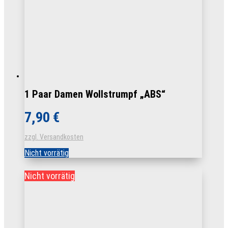
Produktseite
gewählt
werden
1 Paar Damen Wollstrumpf „ABS“
7,90
€
zzgl. Versandkosten
Nicht vorrätig
Nicht vorrätig