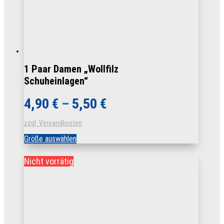
1 Paar Damen „Wollfilz
Schuheinlagen“
4,90
€
–
5,50
€
zzgl. Versandkosten
Dieses
Größe auswählen
Produkt
weist
Nicht vorrätig
mehrere
Varianten
auf.
Die
Optionen
können
auf
der