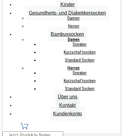
Kinder
Gesundheits- und Diabetikersocken
Zurücksetzen
Damen
1
Herren
Paar
IN DEN WARENKORB
Bambussocken
Damen
Damen
Hüttensocken
Sneaker
"Lama"
Menge
Kurzschaftsocken
Standard Socken
Info zu diesem Artikel
Herren
Sneaker
Farbe Pink, Schwarz, Grau
Kurzschaftsocken
mit weichem Teddyfutter
Standard Socken
rutschfeste Sohle
Über uns
Kontakt
weiche Kuschelsocke
Kundenkonto
Teilen auf