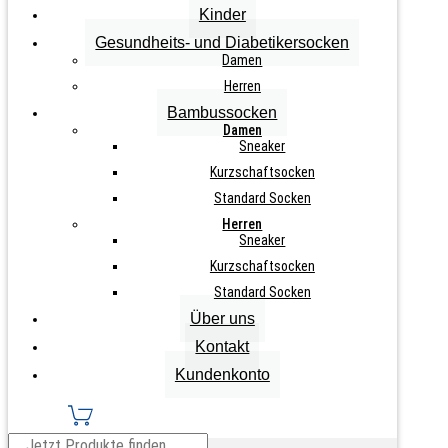
Kinder
inkl. MwSt., zzgl.
Versandkosten
Gesundheits- und Diabetikersocken
Damen
Herren
Zurücksetzen
1
Bambussocken
Paar
Damen
IN DEN WARENKORB
Damen
Sneaker
"Wollfilz
Kurzschaftsocken
Schuheinlagen"
Standard Socken
Menge
Herren
Sneaker
Info zu diesem Artikel
Kurzschaftsocken
Wollfilz Schuheinlagen Zuschnitt aus eigener
Standard Socken
Über uns
Herstellung
Kontakt
hoher Wollanteil
Kundenkonto
ab Größe 35 – 47 lieferbar
atmungsaktiv
antibakteriell