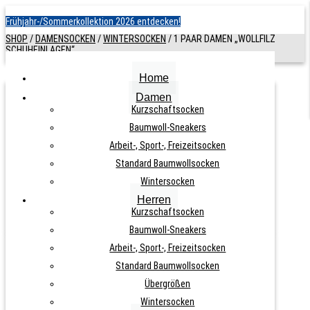
Frühjahr-/Sommerkollektion 2026 entdecken!
SHOP
/
DAMENSOCKEN
/
WINTERSOCKEN
/
1 PAAR DAMEN „WOLLFILZ
SCHUHEINLAGEN“
Home
Damen
1 PAAR DAMEN „WOLLFILZ
Kurzschaftsocken
Baumwoll-Sneakers
SCHUHEINLAGEN“
Arbeit-, Sport-, Freizeitsocken
Standard Baumwollsocken
ARTIKELNUMMER:
N. A.
KATEGORIEN:
WINTERSOCKEN
,
Wintersocken
SCHUHEINLAGEN
Herren
Kurzschaftsocken
Baumwoll-Sneakers
Arbeit-, Sport-, Freizeitsocken
Standard Baumwollsocken
4,90
€
–
5,50
€
Übergrößen
Wintersocken