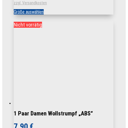
zzgl. Versandkosten
Dieses
Größe auswählen
Produkt
weist
Nicht vorrätig
mehrere
Varianten
auf.
Die
Optionen
können
auf
der
Produktseite
gewählt
werden
1 Paar Damen Wollstrumpf „ABS“
7,90
€