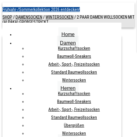
Frühjahr-/Sommerkollektion 2026 entdecken!
SHOP
/
DAMENSOCKEN
/
WINTERSOCKEN
/
2 PAAR DAMEN WOLLSOCKEN MIT
(ALPAKA) GROBGESTRICKT
Home
Damen
2 PAAR DAMEN WOLLSOCKEN MIT
Kurzschaftsocken
Baumwoll-Sneakers
(ALPAKA) GROBGESTRICKT
Arbeit-, Sport-, Freizeitsocken
Standard Baumwollsocken
ARTIKELNUMMER:
N. A.
KATEGORIE:
WINTERSOCKEN
Wintersocken
Herren
Kurzschaftsocken
Baumwoll-Sneakers
Arbeit-, Sport-, Freizeitsocken
14,90
€
Standard Baumwollsocken
Übergrößen
Wintersocken
inkl. MwSt., zzgl.
Versandkosten