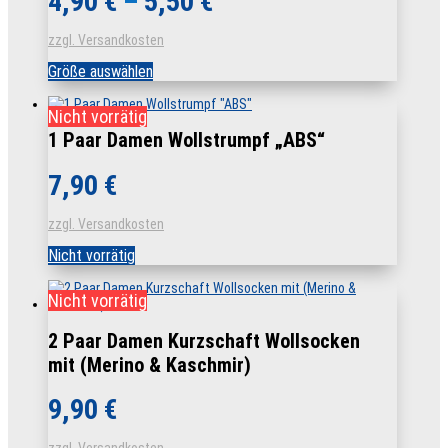
4,90
€
–
5,50
€
zzgl. Versandkosten
Dieses
Größe auswählen
Produkt
weist
Nicht vorrätig
mehrere
Varianten
1 Paar Damen Wollstrumpf „ABS“
auf.
Die
7,90
€
Optionen
können
auf
zzgl. Versandkosten
der
Produktseite
Nicht vorrätig
gewählt
werden
Nicht vorrätig
2 Paar Damen Kurzschaft Wollsocken
mit (Merino & Kaschmir)
9,90
€