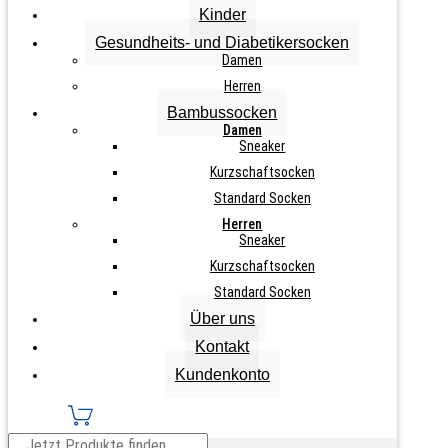
Kinder
Gesundheits- und Diabetikersocken
Zurücksetzen
Damen
2
Herren
Paar
IN DEN WARENKORB
Bambussocken
Damen
Damen
Wollsocken
Sneaker
mit
(Alpaka)
Kurzschaftsocken
grobgestrickt
Standard Socken
Menge
Info zu diesem Artikel
Herren
Sneaker
schöne Naturtöne
Kurzschaftsocken
dickgestrickt
Standard Socken
hoher Wollanteil
Über uns
Kontakt
Komfortbund
Kundenkonto
flache Zehennaht
wohlig wärmend