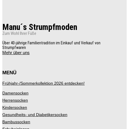
Die
Optionen
können
auf
der
Manu´s Strumpfmoden
Produktseite
gewählt
Zum Wohl Ihrer Füße
werden
Über 40-jährige Familientradition im Einkauf und Verkauf von
Strumpfwaren
Mehr über uns
MENÜ
Frühjahr-/Sommerkollektion 2026 entdecken!
Damensocken
Herrensocken
Kindersocken
Gesundheits- und Diabetikersocken
Bambussocken