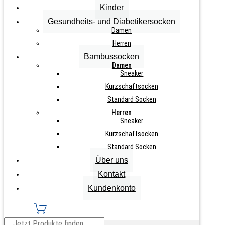
inkl. MwSt., zzgl.
Versandkosten
Kinder
Gesundheits- und Diabetikersocken
Zurücksetzen
Damen
3
Paar
Herren
IN DEN WARENKORB
Damen
Bambussocken
Baumwoll-
Damen
Socken
Sneaker
"Natur"
Kurzschaftsocken
Menge
Standard Socken
Info zu diesem Artikel
Herren
Sneaker
Naturtöne
Kurzschaftsocken
feine Maschenqualität
Standard Socken
Softrand
Über uns
handgekettelte Spitze, keine Naht
Kontakt
Ferse und Spitze verstärkt
Kundenkonto
Teilen auf