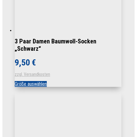
3 Paar Damen Baumwoll-Socken
„Schwarz“
9,50
€
zzgl. Versandkosten
Dieses
Größe auswählen
Produkt
weist
mehrere
Varianten
auf.
Die
Optionen
können
auf
der
Produktseite