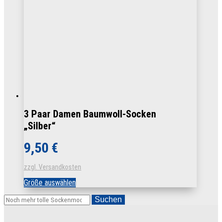
auf
der
Produktseite
gewählt
werden
3 Paar Damen Baumwoll-Socken
„Silber“
9,50
€
zzgl. Versandkosten
Dieses
Größe auswählen
Produkt
weist
Suchen
mehrere
Varianten
auf.