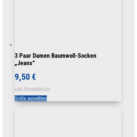
gewählt
werden
3 Paar Damen Baumwoll-Socken
„Jeans“
9,50
€
zzgl. Versandkosten
Dieses
Größe auswählen
Produkt
weist
mehrere
Varianten
auf.
Die
Optionen
können