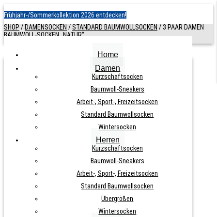
Frühjahr-/Sommerkollektion 2026 entdecken!
SHOP
/
DAMENSOCKEN
/
STANDARD BAUMWOLLSOCKEN
/
3 PAAR DAMEN
BAUMWOLL-SOCKEN „NATUR“
Home
Damen
3 PAAR DAMEN BAUMWOLL-SOCKEN
Kurzschaftsocken
Baumwoll-Sneakers
„NATUR“
Arbeit-, Sport-, Freizeitsocken
Standard Baumwollsocken
ARTIKELNUMMER:
N. A.
KATEGORIE:
STANDARD
Wintersocken
BAUMWOLLSOCKEN
Herren
Kurzschaftsocken
Baumwoll-Sneakers
Arbeit-, Sport-, Freizeitsocken
9,50
€
Standard Baumwollsocken
Übergrößen
Wintersocken