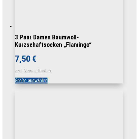
3 Paar Damen Baumwoll-
Kurzschaftsocken „Flamingo“
7,50
€
zzgl. Versandkosten
Dieses
Größe auswählen
Produkt
weist
mehrere
Varianten
auf.
Die
Optionen
können
auf
der
Produktseite