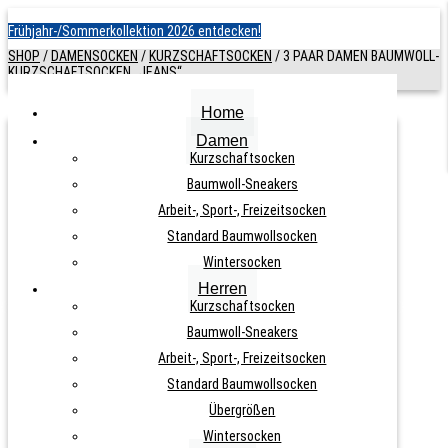
Frühjahr-/Sommerkollektion 2026 entdecken!
SHOP
/
DAMENSOCKEN
/
KURZSCHAFTSOCKEN
/
3 PAAR DAMEN BAUMWOLL-
KURZSCHAFTSOCKEN „JEANS“
Home
Damen
3 PAAR DAMEN BAUMWOLL-
Kurzschaftsocken
Baumwoll-Sneakers
KURZSCHAFTSOCKEN „JEANS“
Arbeit-, Sport-, Freizeitsocken
Standard Baumwollsocken
ARTIKELNUMMER:
N. A.
KATEGORIE:
KURZSCHAFTSOCKEN
Wintersocken
Herren
Kurzschaftsocken
Baumwoll-Sneakers
Arbeit-, Sport-, Freizeitsocken
8,50
€
Standard Baumwollsocken
Übergrößen
Wintersocken
inkl. MwSt., zzgl.
Versandkosten