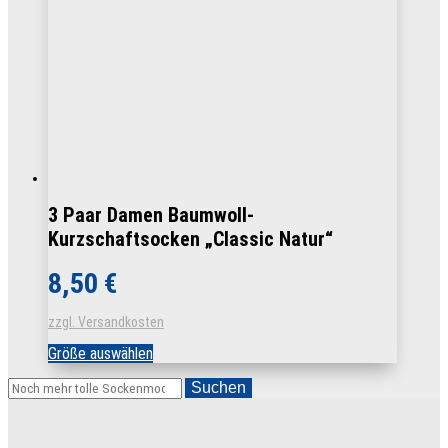
auf
der
Produktseite
gewählt
werden
3 Paar Damen Baumwoll-
Kurzschaftsocken „Classic Natur“
8,50
€
zzgl. Versandkosten
Dieses
Größe auswählen
Produkt
weist
Suchen
mehrere
Varianten
auf.
Die