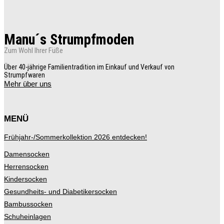
Optionen
können
auf
der
Manu´s Strumpfmoden
Produktseite
gewählt
Zum Wohl Ihrer Füße
werden
Über 40-jährige Familientradition im Einkauf und Verkauf von
Strumpfwaren
Mehr über uns
MENÜ
Frühjahr-/Sommerkollektion 2026 entdecken!
Damensocken
Herrensocken
Kindersocken
Gesundheits- und Diabetikersocken
Bambussocken
Schuheinlagen