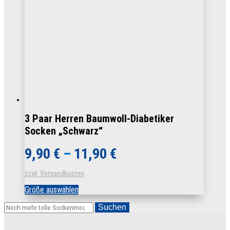
3 Paar Herren Baumwoll-Diabetiker
Socken „Schwarz“
9,90
€
–
11,90
€
zzgl. Versandkosten
Dieses
Größe auswählen
Produkt
weist
Suchen
mehrere
Varianten
auf.