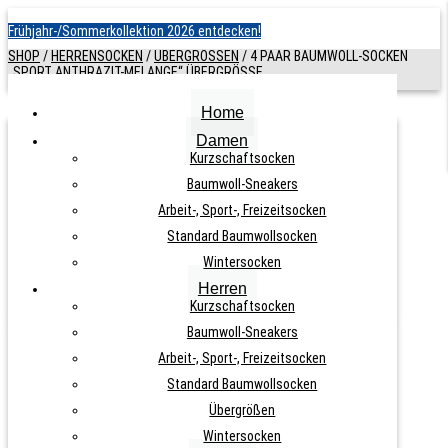
Frühjahr-/Sommerkollektion 2026 entdecken!
SHOP
/
HERRENSOCKEN
/
ÜBERGRÖSSEN
/
4 PAAR BAUMWOLL-SOCKEN
„SPORT ANTHRAZIT-MELANGE“ ÜBERGRÖSSE
Home
Damen
4 PAAR BAUMWOLL-SOCKEN „SPORT
Kurzschaftsocken
Baumwoll-Sneakers
ANTHRAZIT-MELANGE“ ÜBERGRÖSSE
Arbeit-, Sport-, Freizeitsocken
Standard Baumwollsocken
ARTIKELNUMMER:
N. A.
KATEGORIE:
ÜBERGRÖSSEN
Wintersocken
Herren
Kurzschaftsocken
Baumwoll-Sneakers
Arbeit-, Sport-, Freizeitsocken
11,90
€
–
13,90
€
Standard Baumwollsocken
Übergrößen
Wintersocken