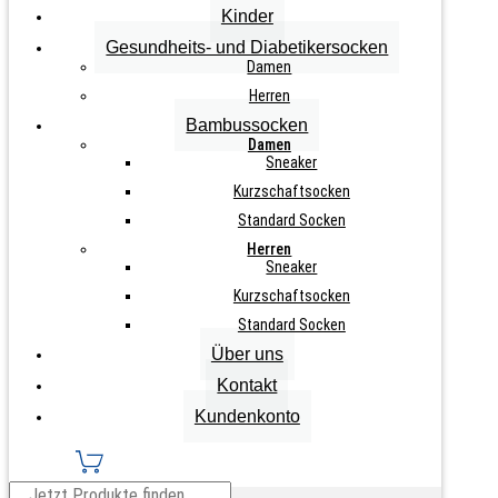
inkl. MwSt., zzgl.
Versandkosten
Kinder
Gesundheits- und Diabetikersocken
Zurücksetzen
Damen
4
Paar
Herren
IN DEN WARENKORB
Baumwoll-
Bambussocken
Socken
Damen
"Sport
Sneaker
Anthrazit-
Kurzschaftsocken
Melange"
Standard Socken
Übergröße
Info zu diesem Artikel
Menge
Herren
Sneaker
angenehmer Abschlussrand
Kurzschaftsocken
hochwertige Qualität
Standard Socken
sehr strapazierfähig
Über uns
auch als Arbeitssocke geeignet
Kontakt
weicher Vollfrotteefuß
Kundenkonto
Teilen auf