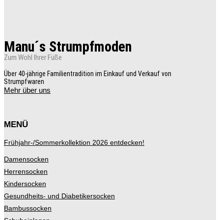
Die
Optionen
können
auf
der
Manu´s Strumpfmoden
Produktseite
gewählt
Zum Wohl Ihrer Füße
werden
Über 40-jährige Familientradition im Einkauf und Verkauf von
Strumpfwaren
Mehr über uns
MENÜ
Frühjahr-/Sommerkollektion 2026 entdecken!
Damensocken
Herrensocken
Kindersocken
Gesundheits- und Diabetikersocken
Bambussocken