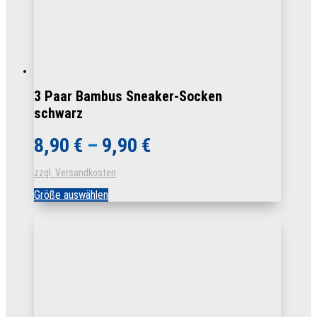
3 Paar Bambus Sneaker-Socken
schwarz
8,90
€
–
9,90
€
zzgl. Versandkosten
Dieses
Größe auswählen
Produkt
weist
mehrere
Varianten
auf.
Die
Optionen
können
auf
der