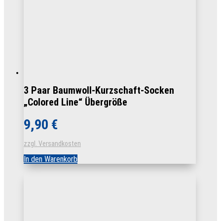
Produktseite
gewählt
werden
3 Paar Baumwoll-Kurzschaft-Socken
„Colored Line“ Übergröße
9,90
€
zzgl. Versandkosten
In den Warenkorb