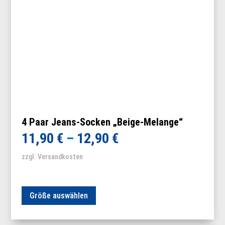
werden
4 Paar Jeans-Socken „Beige-Melange“
11,90
€
–
12,90
€
zzgl. Versandkosten
Dieses
Größe auswählen
Produkt
weist
mehrere