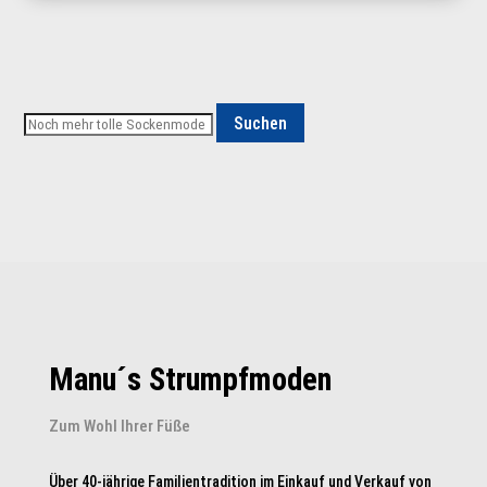
Varianten
auf.
Die
Optionen
Suchen
können
auf
der
Produktseite
gewählt
werden
Manu´s Strumpfmoden
Zum Wohl Ihrer Füße
Über 40-jährige Familientradition im Einkauf und Verkauf von