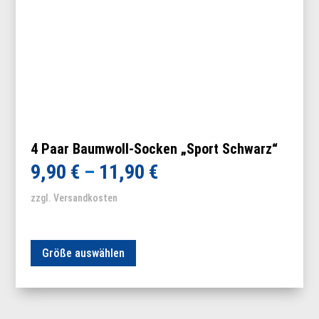
4 Paar Baumwoll-Socken „Sport Schwarz“
9,90
€
–
11,90
€
zzgl. Versandkosten
Dieses
Größe auswählen
Produkt
weist
mehrere
Varianten