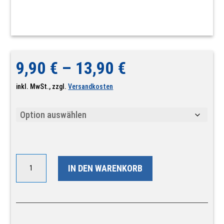
9,90
€
–
13,90
€
inkl. MwSt., zzgl.
Versandkosten
4
IN DEN WARENKORB
Paar
Baumwoll-
Socken
"Sport
Melange"