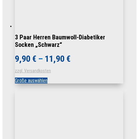
3 Paar Herren Baumwoll-Diabetiker
Socken „Schwarz“
9,90
€
–
11,90
€
zzgl. Versandkosten
Dieses
Größe auswählen
Produkt
weist
mehrere
Varianten
auf.
Die
Optionen
können
auf
der
Produktseite