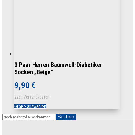
auf
der
Produktseite
gewählt
werden
3 Paar Herren Baumwoll-Diabetiker
Socken „Beige“
9,90
€
zzgl. Versandkosten
Dieses
Größe auswählen
Produkt
weist
Suchen
mehrere
Varianten
auf.
Die