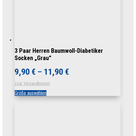
gewählt
werden
3 Paar Herren Baumwoll-Diabetiker
Socken „Grau“
9,90
€
–
11,90
€
zzgl. Versandkosten
Dieses
Größe auswählen
Produkt
weist
mehrere
Varianten
auf.
Die
Optionen
können