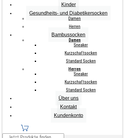
Kinder
Zurücksetzen
Gesundheits- und Diabetikersocken
3
Damen
Paar
IN DEN WARENKORB
Herren
Herren
Gesundheits-
Bambussocken
Socken
Damen
"Schwarz"
Sneaker
Menge
Kurzschaftsocken
Info zu diesem Artikel
Standard Socken
Herren
Farbe schwarz
Sneaker
extra weiter Bund
Kurzschaftsocken
venenfreundlich
Standard Socken
Über uns
handgekettelte Spitze
Kontakt
keine drückende Naht
Kundenkonto
Teilen auf