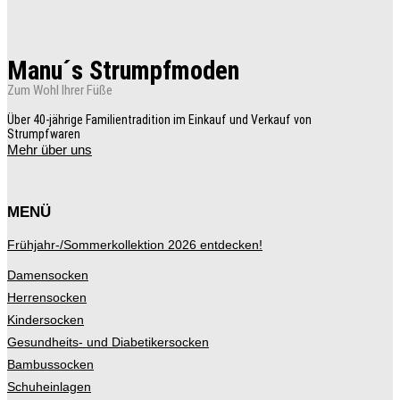
Optionen
können
auf
der
Manu´s Strumpfmoden
Produktseite
gewählt
Zum Wohl Ihrer Füße
werden
Über 40-jährige Familientradition im Einkauf und Verkauf von
Strumpfwaren
Mehr über uns
MENÜ
Frühjahr-/Sommerkollektion 2026 entdecken!
Damensocken
Herrensocken
Kindersocken
Gesundheits- und Diabetikersocken
Bambussocken
Schuheinlagen