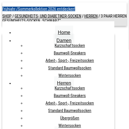
Frühjahr-/Sommerkollektion 2026 entdecken!
SHOP
/
GESUNDHEITS- UND DIABETIKER-SOCKEN
/
HERREN
/
3 PAAR HERREN
GESUNDHEITS-SOCKEN „SCHWARZ“
Home
Damen
3 PAAR HERREN GESUNDHEITS-
Kurzschaftsocken
Baumwoll-Sneakers
SOCKEN „SCHWARZ“
Arbeit-, Sport-, Freizeitsocken
Standard Baumwollsocken
ARTIKELNUMMER:
N. A.
KATEGORIE:
HERREN
Wintersocken
Herren
Kurzschaftsocken
Baumwoll-Sneakers
Arbeit-, Sport-, Freizeitsocken
9,90
€
Standard Baumwollsocken
Übergrößen
Wintersocken
inkl. MwSt., zzgl.
Versandkosten