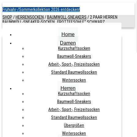
Frühjahr-/Sommerkollektion 2026 entdecken!
SHOP
/
HERRENSOCKEN
/
BAUMWOLL-SNEAKERS
/
2 PAAR HERREN
BAUMWOLL-SNEAKER-SOCKEN „FROTTEESOHLE“ SCHWARZ
Home
Damen
2 PAAR HERREN BAUMWOLL-
Kurzschaftsocken
Baumwoll-Sneakers
SNEAKER-SOCKEN „FROTTEESOHLE“
Arbeit-, Sport-, Freizeitsocken
SCHWARZ
Standard Baumwollsocken
Wintersocken
ARTIKELNUMMER:
N. A.
KATEGORIE:
BAUMWOLL-SNEAKERS
Herren
Kurzschaftsocken
Nicht vorrätig
Baumwoll-Sneakers
Arbeit-, Sport-, Freizeitsocken
6,90
€
Standard Baumwollsocken
Übergrößen
Wintersocken