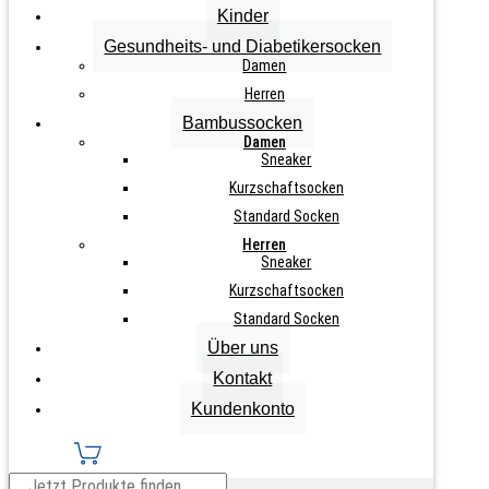
inkl. MwSt., zzgl.
Versandkosten
Kinder
Nicht vorrätig
Gesundheits- und Diabetikersocken
Damen
Zurücksetzen
Herren
2
Bambussocken
Paar
IN DEN WARENKORB
Damen
Herren
Sneaker
Baumwoll-
Kurzschaftsocken
Sneaker-
Socken
Standard Socken
"Frotteesohle"
Herren
Schwarz
Info zu diesem Artikel
Sneaker
Menge
Kurzschaftsocken
Farbe Schwarz
Standard Socken
flache Naht an der Spitze
Über uns
erhöhte Ferse
Kontakt
gepolsterte Sohle und Ferse
Kundenkonto
für Sport und Freizeit geeignet