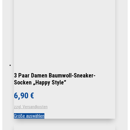
Optionen
können
auf
der
Produktseite
gewählt
werden
3 Paar Damen Baumwoll-Sneaker-
Socken „Happy Style“
6,90
€
zzgl. Versandkosten
Dieses
Größe auswählen
Produkt
weist
mehrere