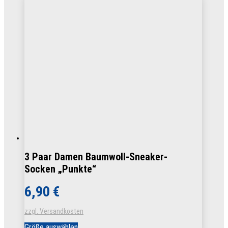
Varianten
auf.
Die
Optionen
können
auf
der
Produktseite
gewählt
werden
3 Paar Damen Baumwoll-Sneaker-
Socken „Punkte“
6,90
€
zzgl. Versandkosten
Dieses
Größe auswählen