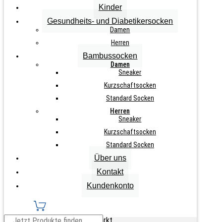
Kinder
Gesundheits- und Diabetikersocken
inkl. MwSt., zzgl.
Versandkosten
Damen
Herren
Nicht vorrätig
Bambussocken
Zurücksetzen
Damen
3
Sneaker
Paar
Kurzschaftsocken
IN DEN WARENKORB
Damen
Standard Socken
Baumwoll-
Socken
Herren
"Silver
Sneaker
Cat"
Kurzschaftsocken
Menge
Info zu diesem Artikel
Standard Socken
Über uns
hellgrau, grau, anthrazit
Kontakt
extra feine Maschenqualität
Kundenkonto
Softrand
handgekettelte Spitze, keine Naht
Ferse und Spitze verstärkt