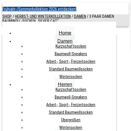
Frühjahr-/Sommerkollektion 2026 entdecken!
SHOP
/
HERBST- UND WINTERKOLLEKTION
/
DAMEN
/
3 PAAR DAMEN
BAUMWOLL-SOCKEN „SILVER CAT“
Home
Damen
3 PAAR DAMEN BAUMWOLL-SOCKEN
Kurzschaftsocken
Baumwoll-Sneakers
„SILVER CAT“
Arbeit-, Sport-, Freizeitsocken
Standard Baumwollsocken
ARTIKELNUMMER:
N. A.
KATEGORIEN:
STANDARD
Wintersocken
BAUMWOLLSOCKEN
,
DAMEN
Herren
Nicht vorrätig
Kurzschaftsocken
Baumwoll-Sneakers
Arbeit-, Sport-, Freizeitsocken
Standard Baumwollsocken
Übergrößen
9,50
€
Wintersocken