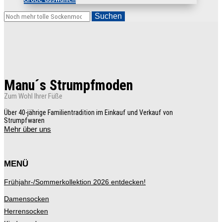
Produkt
weist
Suchen
mehrere
Varianten
auf.
Die
Optionen
können
auf
der
Manu´s Strumpfmoden
Produktseite
gewählt
Zum Wohl Ihrer Füße
werden
Über 40-jährige Familientradition im Einkauf und Verkauf von
Strumpfwaren
Mehr über uns
MENÜ
Frühjahr-/Sommerkollektion 2026 entdecken!
Damensocken
Herrensocken