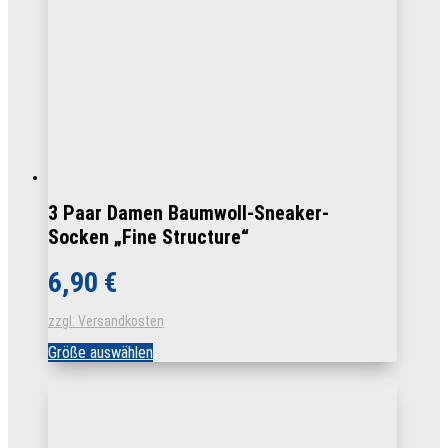
3 Paar Damen Baumwoll-Sneaker-
Socken „Fine Structure“
6,90
€
zzgl. Versandkosten
Dieses
Größe auswählen
Produkt
weist
mehrere
Varianten
auf.
Die