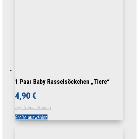
1 Paar Baby Rasselsöckchen „Tiere“
4,90
€
zzgl. Versandkosten
Dieses
Größe auswählen
Produkt
weist
mehrere
Varianten