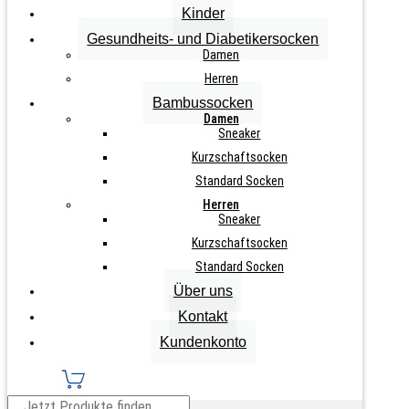
inkl. MwSt., zzgl.
Versandkosten
Kinder
Gesundheits- und Diabetikersocken
Zurücksetzen
Damen
3
Paar
Herren
IN DEN WARENKORB
Bambus
Bambussocken
Sneaker-
Damen
Socken
Sneaker
"Streifen"
Kurzschaftsocken
Menge
Standard Socken
Info zu diesem Artikel
Herren
Sneaker
Viskose aus Bambus-Zellstoff
Kurzschaftsocken
Bambusviskose ist sehr weich auf der Haut
Standard Socken
nimmt Feuchtigkeit gut auf
Über uns
atmungsaktiv
Kontakt
handgekettelte Spitze, keine Naht
Kundenkonto
Ferse und Spitze verstärkt
Komfortrand