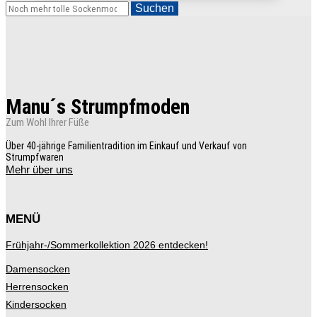
weist
Suchen
mehrere
Varianten
auf.
Die
Optionen
können
auf
der
Manu´s Strumpfmoden
Produktseite
gewählt
Zum Wohl Ihrer Füße
werden
Über 40-jährige Familientradition im Einkauf und Verkauf von
Strumpfwaren
Mehr über uns
MENÜ
Frühjahr-/Sommerkollektion 2026 entdecken!
Damensocken
Herrensocken
Kindersocken