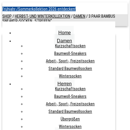
Frühjahr-/Sommerkollektion 2026 entdecken!
SHOP
/
HERBST- UND WINTERKOLLEKTION
/
DAMEN
/
3 PAAR BAMBUS
SNEAKER-SOCKEN „STREIFEN“
Home
Damen
3 PAAR BAMBUS SNEAKER-SOCKEN
Kurzschaftsocken
Baumwoll-Sneakers
„STREIFEN“
Arbeit-, Sport-, Freizeitsocken
Standard Baumwollsocken
ARTIKELNUMMER:
N. A.
KATEGORIEN:
SNEAKER
,
HERBST- UND
Wintersocken
WINTERKOLLEKTION
,
DAMEN
Herren
Kurzschaftsocken
Baumwoll-Sneakers
Arbeit-, Sport-, Freizeitsocken
8,90
€
Standard Baumwollsocken
Übergrößen
Wintersocken