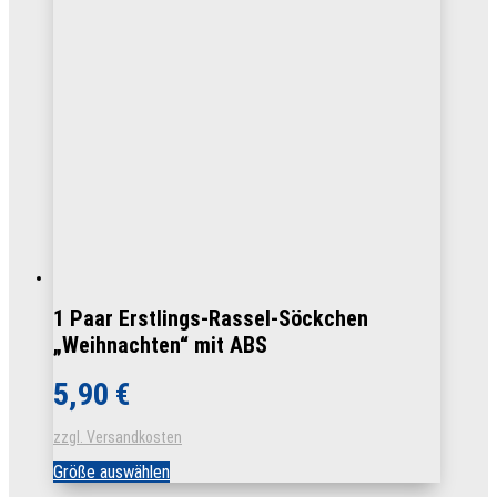
auf.
Die
Optionen
können
auf
der
Produktseite
gewählt
werden
1 Paar Erstlings-Rassel-Söckchen
„Weihnachten“ mit ABS
5,90
€
zzgl. Versandkosten
Dieses
Größe auswählen
Produkt