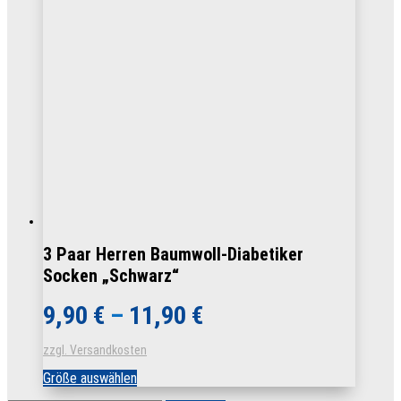
3 Paar Herren Baumwoll-Diabetiker
Socken „Schwarz“
9,90
€
–
11,90
€
zzgl. Versandkosten
Dieses
Größe auswählen
Produkt