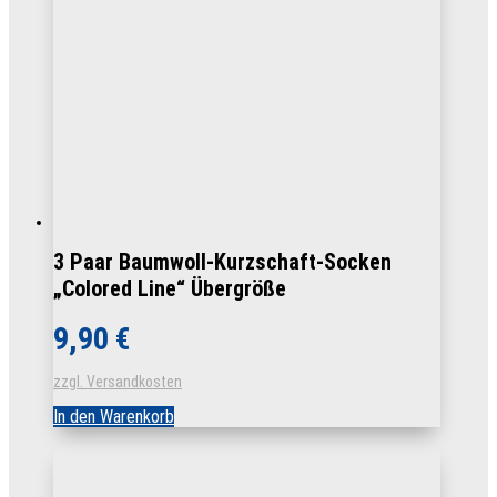
können
auf
der
Produktseite
gewählt
werden
3 Paar Baumwoll-Kurzschaft-Socken
„Colored Line“ Übergröße
9,90
€
zzgl. Versandkosten
In den Warenkorb