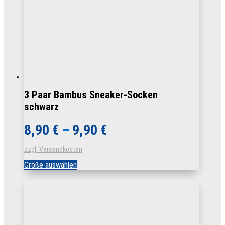
3 Paar Bambus Sneaker-Socken
schwarz
8,90
€
–
9,90
€
zzgl. Versandkosten
Dieses
Größe auswählen
Produkt
weist
mehrere
Varianten
auf.
Die
Optionen