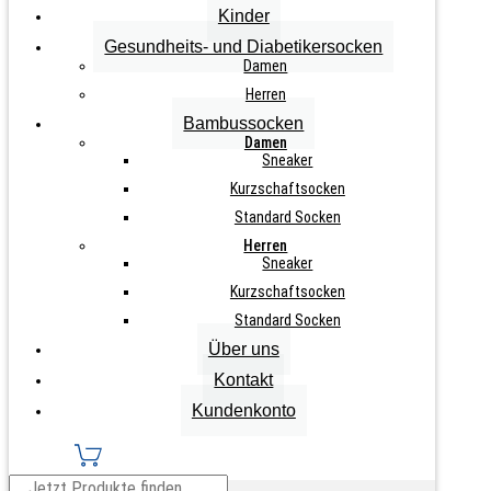
Kinder
Gesundheits- und Diabetikersocken
Zurücksetzen
Damen
1
Herren
Paar
IN DEN WARENKORB
Bambussocken
Herren
Damen
Thermo
Sneaker
Wollsocken
mit
Kurzschaftsocken
Umschlag
Standard Socken
Menge
Info zu diesem Artikel
Herren
Sneaker
beige/melange, jeans/melange & grau/melange
Kurzschaftsocken
mit Umschlag
Standard Socken
hoher Wollanteil
Über uns
Kontakt
innen geraut
Kundenkonto
kuschelig und wärmend
Teilen auf