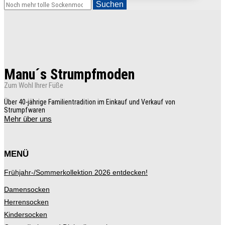
weist
Suchen
mehrere
Varianten
auf.
Die
Optionen
können
auf
der
Manu´s Strumpfmoden
Produktseite
gewählt
Zum Wohl Ihrer Füße
werden
Über 40-jährige Familientradition im Einkauf und Verkauf von
Strumpfwaren
Mehr über uns
MENÜ
Frühjahr-/Sommerkollektion 2026 entdecken!
Damensocken
Herrensocken
Kindersocken