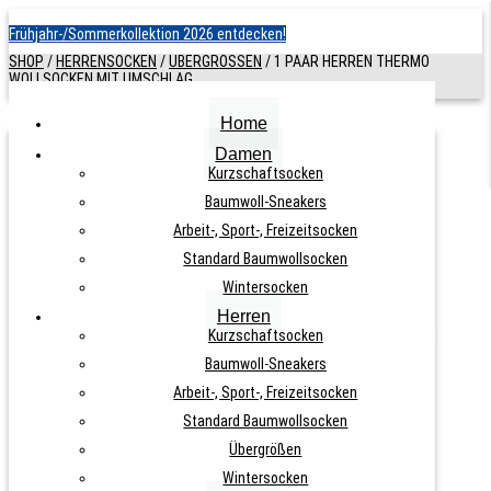
Frühjahr-/Sommerkollektion 2026 entdecken!
SHOP
/
HERRENSOCKEN
/
ÜBERGRÖSSEN
/
1 PAAR HERREN THERMO
WOLLSOCKEN MIT UMSCHLAG
Home
Damen
1 PAAR HERREN THERMO
Kurzschaftsocken
Baumwoll-Sneakers
WOLLSOCKEN MIT UMSCHLAG
Arbeit-, Sport-, Freizeitsocken
Standard Baumwollsocken
ARTIKELNUMMER:
N. A.
KATEGORIE:
ÜBERGRÖSSEN
Wintersocken
Herren
Kurzschaftsocken
Baumwoll-Sneakers
Arbeit-, Sport-, Freizeitsocken
12,90
€
Standard Baumwollsocken
Übergrößen
Wintersocken
inkl. MwSt., zzgl.
Versandkosten