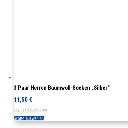
3 Paar Herren Baumwoll-Socken „Silber“
11,50
€
zzgl. Versandkosten
Dieses
Größe auswählen
Produkt
weist