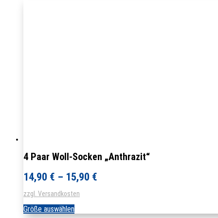
mehrere
Varianten
auf.
Die
Optionen
können
auf
der
Produktseite
gewählt
werden
4 Paar Woll-Socken „Anthrazit“
14,90
€
–
15,90
€
zzgl. Versandkosten
Dieses
Größe auswählen
Produkt