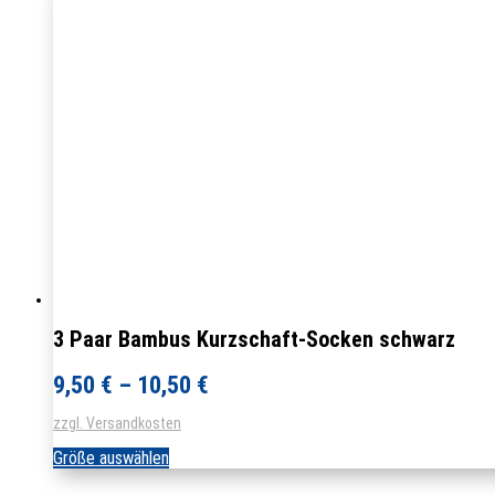
Varianten
auf.
Die
Optionen
können
auf
der
Produktseite
gewählt
werden
3 Paar Bambus Kurzschaft-Socken schwarz
9,50
€
–
10,50
€
zzgl. Versandkosten
Dieses
Größe auswählen
Produkt
weist