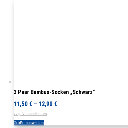
mehrere
Varianten
auf.
Die
Optionen
können
auf
der
Produktseite
gewählt
werden
3 Paar Bambus-Socken „Schwarz“
11,50
€
–
12,90
€
zzgl. Versandkosten
Dieses
Größe auswählen
Produkt