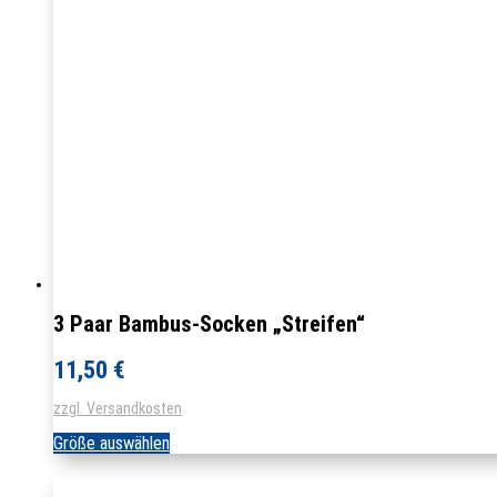
3 Paar Bambus-Socken „Streifen“
11,50
€
zzgl. Versandkosten
Dieses
Größe auswählen
Produkt
weist
mehrere