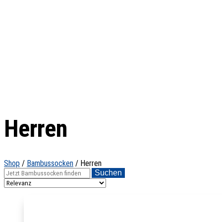
Herren
Shop
/
Bambussocken
/
Herren
Suchen